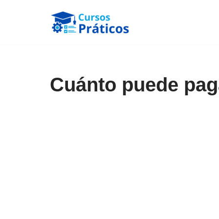
Saltar
al
contenido
Cuánto puede paga